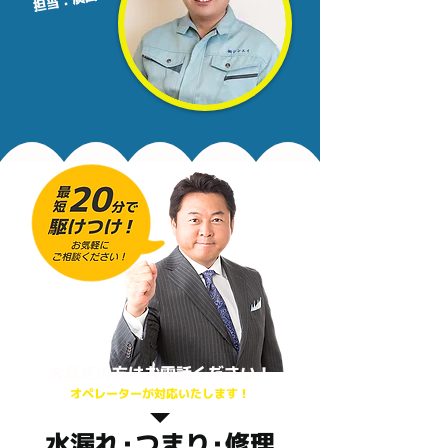
​​担当：廣田
​お急ぎの方はお電話ください！
オペレーターが対応いたします！
水漏
れ・
つま
り・
修理