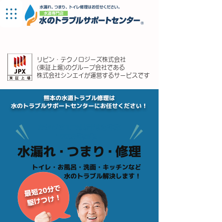
熊本支店
リビン・テクノロジーズ株式会社
(東証上場)のグループ会社である
株式会社シンエイが運営するサービスです
熊本の水道トラブル修理は
水のトラブルサポートセンターにお任せください！
おかげさまで累計対応件数
100万件突破！
水漏
れ・
つま
り・
修理
​トイレ・お風呂・洗面・キッチンなど
水のトラブル解決します！
最短20分で
駆けつけ！